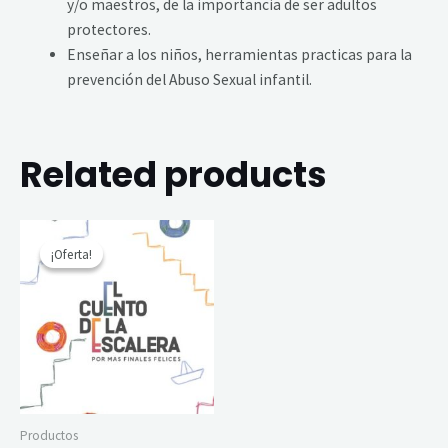
y/o maestros, de la importancia de ser adultos
protectores.
Enseñar a los niños, herramientas practicas para la
prevención del Abuso Sexual infantil.
Related products
Original
Current
price
price
¡Oferta!
¡Oferta!
was:
is:
$ 5.
$ 4.
Productos